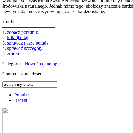
w aktualnych czasach niezwykle zmechanizowane i to niestety niekorz
środowiska naturalnego. Jednak mimo tego, ekolodzy znacznie bardzie
pewnym stopniu się wyrównuje, co jest bardzo istotne.
źródło:
———————————
1.
zobacz poradnik
2.
kliknij tutaj
3.
sprawdź nasze porady
4.
sprawdź szczegóły
5.
źródło
Categories:
Nowe Technologie
Comments are closed.
Popular
Recent