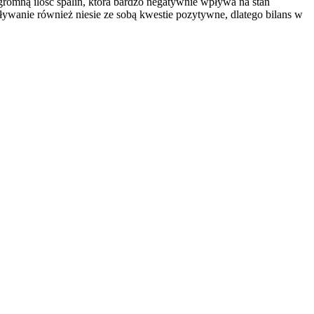
gromną ilość spalin, która bardzo negatywnie wpływa na stan
aływanie również niesie ze sobą kwestie pozytywne, dlatego bilans w