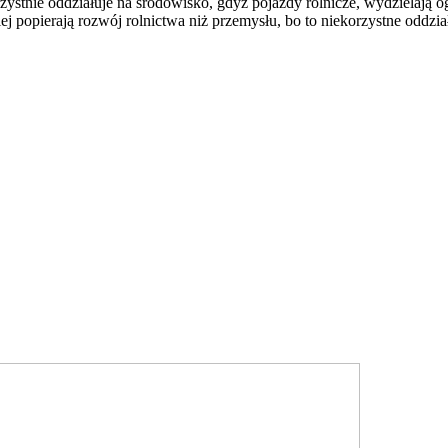
ystnie oddziałuje na środowisko, gdyż pojazdy rolnicze, wydzielają o
j popierają rozwój rolnictwa niż przemysłu, bo to niekorzystne oddzi